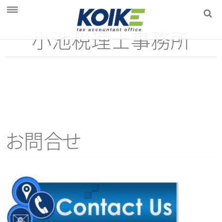
小池税理士事務所
初めての方へ
会社案内
サービス
会社設立をお考えの方
相続でお悩みの方
お
問
合
せ
ブログ