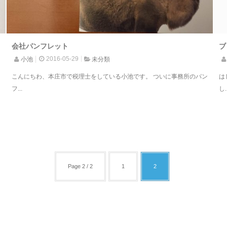
会社パンフレット
ブ
2016-05-29
小池
未分類
こんにちわ、本庄市で税理士をしている小池です。 ついに事務所のパン
は
フ...
し.
Page 2 / 2
1
2