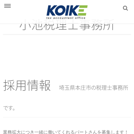
小池税理士事務所
初めての方へ
会社案内
サービス
会社設立をお考えの方
相続でお悩みの方
採用情報
ブログ
埼玉県本庄
市
の
税理士事務
所
で
す
。
業務拡大につき一緒に働いてくれるパートさんを募集します！